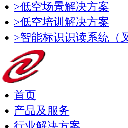
>低空场景解决方案
>低空培训解决方案
>智能标识识读系统（
首页
产品及服务
行业解决方案