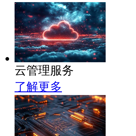
云管理服务
了解更多