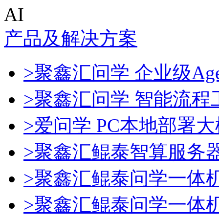
AI
产品及解决方案
>聚鑫汇问学 企业级Age
>聚鑫汇问学 智能流程
>爱问学 PC本地部署
>聚鑫汇鲲泰智算服务
>聚鑫汇鲲泰问学一体
>聚鑫汇鲲泰问学一体机De