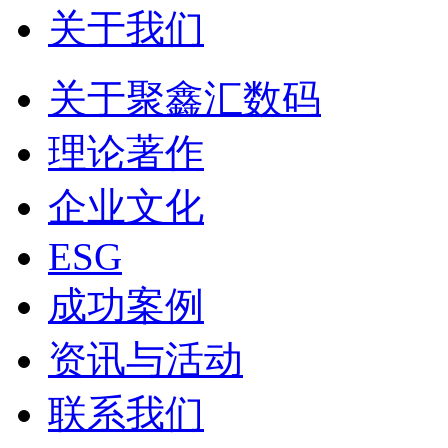
关于我们
关于聚鑫汇数码
理论著作
企业文化
ESG
成功案例
资讯与活动
联系我们