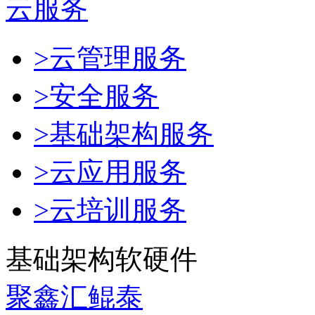
云服务
>云管理服务
>安全服务
>基础架构服务
>云应用服务
>云培训服务
基础架构软硬件
聚鑫汇鲲泰