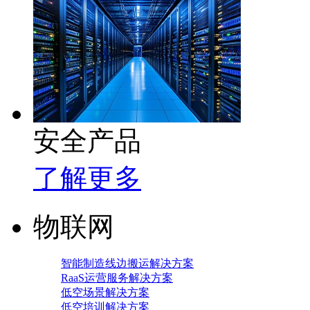
安全产品
了解更多
物联网
智能制造线边搬运解决方案
RaaS运营服务解决方案
低空场景解决方案
低空培训解决方案