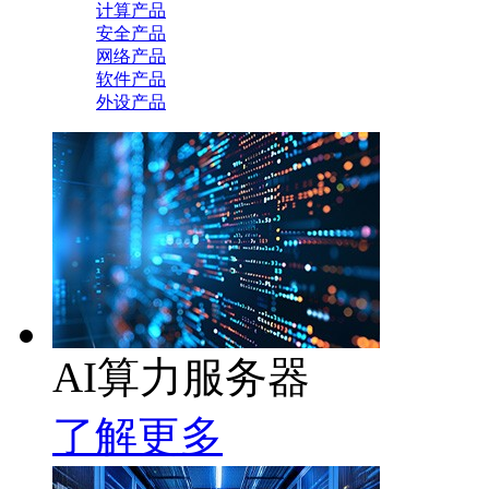
计算产品
安全产品
网络产品
软件产品
外设产品
AI算力服务器
了解更多