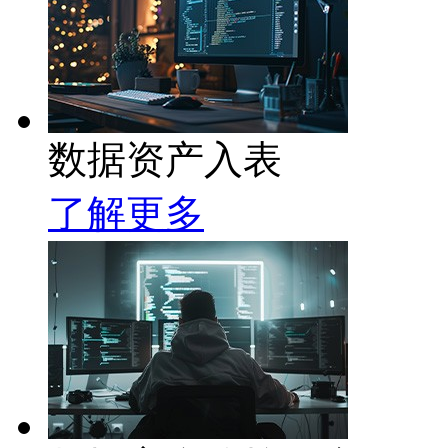
数据资产入表
了解更多